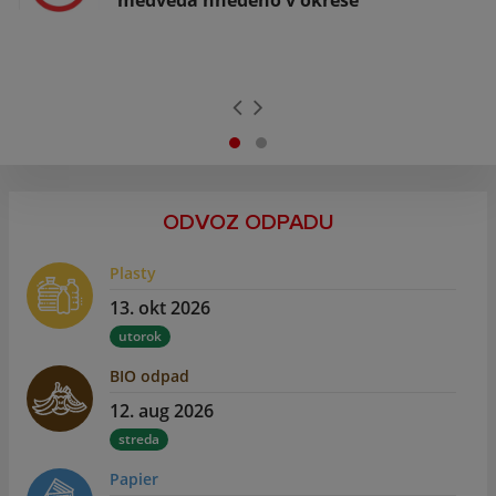
medveďa hnedého v okrese
ODVOZ ODPADU
Plasty
13. okt 2026
utorok
BIO odpad
12. aug 2026
streda
Papier