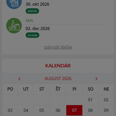
30. okt 2026
piatok
Sklo
02. dec 2026
streda
zobraziť ďalšie
KALENDÁR
AUGUST 2026
PO
UT
ST
ŠT
PI
SO
NE
01
02
03
04
05
06
07
08
09