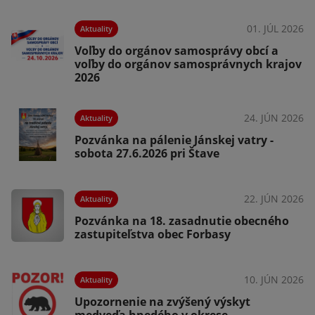
01. JÚL 2026
Aktuality
026
Voľby do orgánov samosprávy obcí a
voľby do orgánov samosprávnych krajov
2026
24. JÚN 2026
Aktuality
026
Pozvánka na pálenie Jánskej vatry -
sobota 27.6.2026 pri Štave
22. JÚN 2026
Aktuality
026
Pozvánka na 18. zasadnutie obecného
a
zastupiteľstva obec Forbasy
10. JÚN 2026
Aktuality
026
Upozornenie na zvýšený výskyt