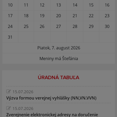
10
11
12
13
14
15
16
17
18
19
20
21
22
23
24
25
26
27
28
29
30
31
Piatok, 7. august 2026
Meniny má Štefánia
ÚRADNÁ TABUĽA
15.07.2026
Výzva formou verejnej vyhlášky (NN,VN.VVN)
15.07.2026
Zverejnenie elektronickej adresy na doručenie