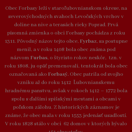
Obec Forbasy leží v staroľubovnianskom okrese, na
severovýchodných svahoch Levočských vrchov v
doline na nive a terasách rieky Poprad. Prvá
písomná zmienka o obci Forbasy pochádza z roku
1311. Pôvodný názov tejto obce,
Fyrbaz
, sa postupne
menil, a v roku 1408 bola obec známa pod
názvom
Furbas
, o štyristo rokov neskôr, tzn. v
roku 1808, ju opäť premenovali, tentokrát bola obec
označovaná ako
Forbasý.
Obec patrila od svojho
vzniku až do roku 1412 Ľubovnianskemu
hradnému panstvu, avšak v rokoch 1412 – 1772 bola
spolu s ďalšími spišskými mestami a obcami v
poľskom zálohu. Z historických záznamov je
známe, že obec mala v roku 1553 jedenásť usadlostí.
V roku 1828 stálo v obci 62 domov v ktorých bývalo