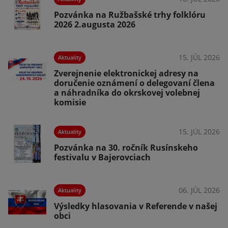
026
Pozvánka na Ružbašské trhy folklóru
2026 2.augusta 2026
15. JÚL 2026
Aktuality
026
Zverejnenie elektronickej adresy na
doručenie oznámení o delegovaní člena
u
a náhradníka do okrskovej volebnej
komisie
026
15. JÚL 2026
Aktuality
Pozvánka na 30. ročník Rusínskeho
festivalu v Bajerovciach
o
06. JÚL 2026
Aktuality
026
Výsledky hlasovania v Referende v našej
obci