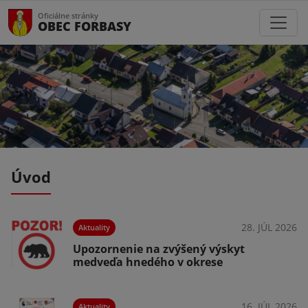
Oficiálne stránky
OBEC FORBASY
Úvod
026
28. JÚL 2026
Aktuality
Upozornenie na zvýšený výskyt
medveďa hnedého v okrese
16. JÚL 2026
Aktuality