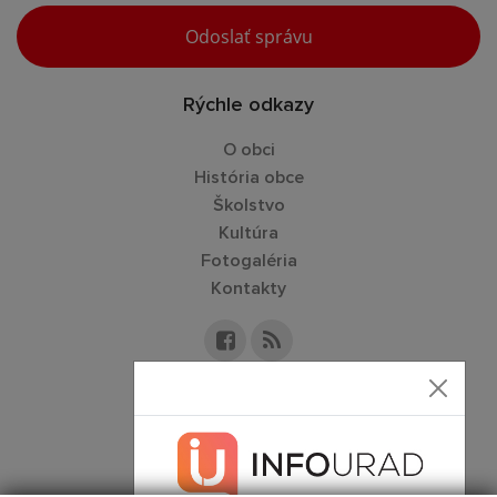
Odoslať správu
Rýchle odkazy
O obci
História obce
Školstvo
Kultúra
Fotogaléria
Kontakty
Kontaktné informácie
+421 52 432 34 55
ouforbasy@slnet.sk