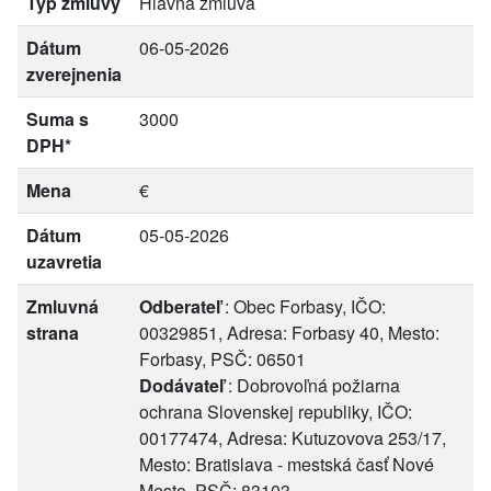
Typ zmluvy
Hlavná zmluva
Dátum
06-05-2026
zverejnenia
Suma s
3000
DPH*
Mena
€
Dátum
05-05-2026
uzavretia
Zmluvná
Odberateľ
: Obec Forbasy, IČO:
strana
00329851, Adresa: Forbasy 40, Mesto:
Forbasy, PSČ: 06501
Dodávateľ
: Dobrovoľná požiarna
ochrana Slovenskej republiky, IČO:
00177474, Adresa: Kutuzovova 253/17,
Mesto: Bratislava - mestská časť Nové
Mesto, PSČ: 83103