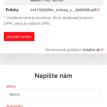
Prílohy
zml132026for_zmluva_c._3260996.pdf
*
Uvedená cena je konečná. Ak je dodávateľ platcom
DPH, cena je vrátane DPH.
zoznam zmlúv
Generované portálom
Uradne.sk
Napíšte nám
Meno:
Priezvisko: