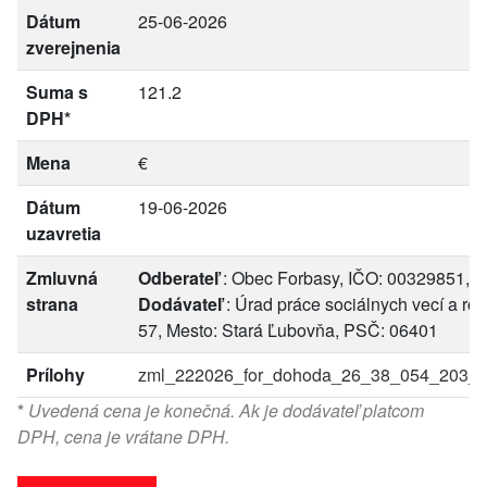
Dátum
25-06-2026
zverejnenia
Suma s
121.2
DPH*
Mena
€
Dátum
19-06-2026
uzavretia
Zmluvná
Odberateľ
: Obec Forbasy, IČO: 00329851, A
strana
Dodávateľ
: Úrad práce sociálnych vecí a ro
57, Mesto: Stará Ľubovňa, PSČ: 06401
Prílohy
zml_222026_for_dohoda_26_38_054_203_do
*
Uvedená cena je konečná. Ak je dodávateľ platcom
DPH, cena je vrátane DPH.