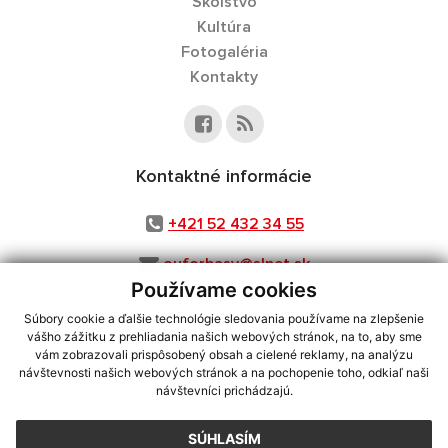
Školstvo
Kultúra
Fotogaléria
Kontakty
Kontaktné informácie
+421 52 432 34 55
ouforbasy@slnet.sk
Používame cookies
Súbory cookie a ďalšie technológie sledovania používame na zlepšenie
vášho zážitku z prehliadania našich webových stránok, na to, aby sme
využite možnosť získavania aktuálnych informácií s využitím RSS
,
vám zobrazovali prispôsobený obsah a cielené reklamy, na analýzu
CMS systém (redakčný) systém ECHELON 2,
Mapa stránok
,
web portál
,
návštevnosti našich webových stránok a na pochopenie toho, odkiaľ naši
návštevníci prichádzajú.
webhosting
,
webex.digital, s.r.o.
,
domény
,
registrácia domény
,
spoločnosť webex.digital, s.r.o.
,
technický prevádzkovateľ
SÚHLASÍM