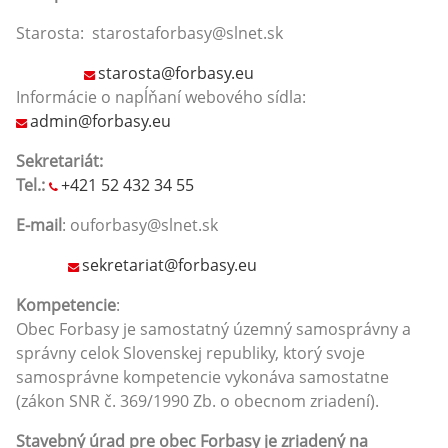
Starosta: starostaforbasy@slnet.sk
starosta@forbasy.eu
Informácie o napĺňaní webového sídla:
admin@forbasy.eu
Sekretariát:
Tel.:
+421 52 432 34 55
E-mail
: ouforbasy@slnet.sk
sekretariat@forbasy.eu
Kompetencie
:
Obec Forbasy je samostatný územný samosprávny a
správny celok Slovenskej republiky, ktorý svoje
samosprávne kompetencie vykonáva samostatne
(zákon SNR č. 369/1990 Zb. o obecnom zriadení).
Stavebný úrad pre obec Forbasy
je zriadený na