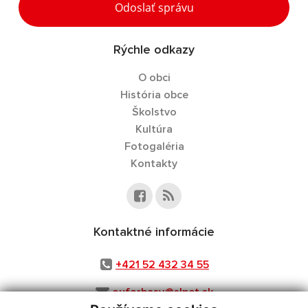
Odoslať správu
Rýchle odkazy
O obci
História obce
Školstvo
Kultúra
Fotogaléria
Kontakty
Kontaktné informácie
+421 52 432 34 55
ouforbasy@slnet.sk