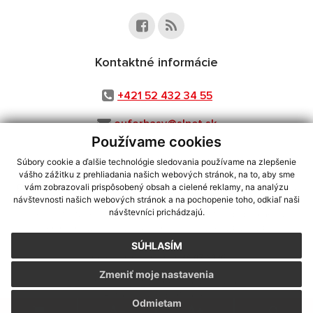
Kontaktné informácie
+421 52 432 34 55
ouforbasy@slnet.sk
Používame cookies
Súbory cookie a ďalšie technológie sledovania používame na zlepšenie
vášho zážitku z prehliadania našich webových stránok, na to, aby sme
využite možnosť získavania aktuálnych informácií s využitím RSS
,
vám zobrazovali prispôsobený obsah a cielené reklamy, na analýzu
CMS systém (redakčný) systém ECHELON 2,
Mapa stránok
,
web portál
,
návštevnosti našich webových stránok a na pochopenie toho, odkiaľ naši
návštevníci prichádzajú.
webhosting
,
webex.digital, s.r.o.
,
domény
,
registrácia domény
,
spoločnosť webex.digital, s.r.o.
,
technický prevádzkovateľ
SÚHLASÍM
Posledná aktualizácia:
28.07.2026
Zmeniť moje nastavenia
Vytlačiť stránku
|
Vyhlásenie o prístupnosti
Autorské práva
|
Cookies
Odmietam