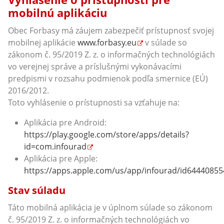
mobilnú aplikáciu
Obec Forbasy má záujem zabezpečiť prístupnosť svojej
mobilnej aplikácie
www.forbasy.eu
v súlade so
zákonom č. 95/2019 Z. z. o informačných technológiách
vo verejnej správe a príslušnými vykonávacími
predpismi v rozsahu podmienok podľa smernice (EÚ)
2016/2012.
Toto vyhlásenie o prístupnosti sa vzťahuje na:
Aplikácia pre Android:
https://play.google.com/store/apps/details?
id=com.infourad
Aplikácia pre Apple:
https://apps.apple.com/us/app/infourad/id64440855
Stav súladu
Táto mobilná aplikácia je v úplnom súlade so zákonom
č. 95/2019 Z. z. o informačných technológiách vo