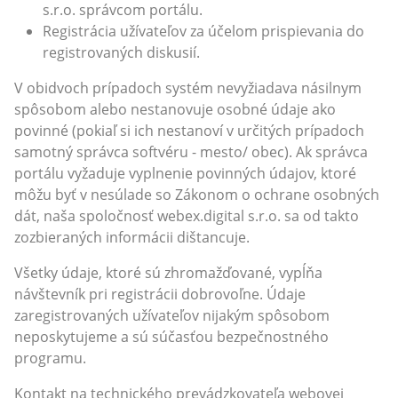
s.r.o. správcom portálu.
Registrácia užívateľov za účelom prispievania do
registrovaných diskusií.
V obidvoch prípadoch systém nevyžiadava násilnym
spôsobom alebo nestanovuje osobné údaje ako
povinné (pokiaľ si ich nestanoví v určitých prípadoch
samotný správca softvéru - mesto/ obec). Ak správca
portálu vyžaduje vyplnenie povinných údajov, ktoré
môžu byť v nesúlade so Zákonom o ochrane osobných
dát, naša spoločnosť webex.digital s.r.o. sa od takto
zozbieraných informácii dištancuje.
Všetky údaje, ktoré sú zhromažďované, vypĺňa
návštevník pri registrácii dobrovoľne. Údaje
zaregistrovaných užívateľov nijakým spôsobom
neposkytujeme a sú súčasťou bezpečnostného
programu.
Kontakt na technického prevádzkovateľa webovej