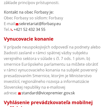
základe princípov prístupnosti.
Kontakt na obec Forbasy
je:
Obec Forbasy so sídlom: Forbasy
E-mail:
sekretariat@forbasy.eu
Tel.:
+421 52 432 34 55
Vynucovacie konanie
V prípade neuspokojivých odpovedí na podnety alebo
žiadosti zaslané v rámci spätnej väzby subjektu
verejného sektora v súlade s čl. 7 ods. 1 písm. b)
smernice Európskeho parlamentu sa môžete obrátiť
v rámci vynucovacieho konania na subjekt poverený
presadzovaním Smernice, ktorým je Ministerstvo
investícií, regionálneho rozvoja a informatizácie
Slovenskej republiky na e-mailovej
adrese:
standard@vicepremier.gov.sk
Vyhlásenie prevádzkovateľa mobilnej