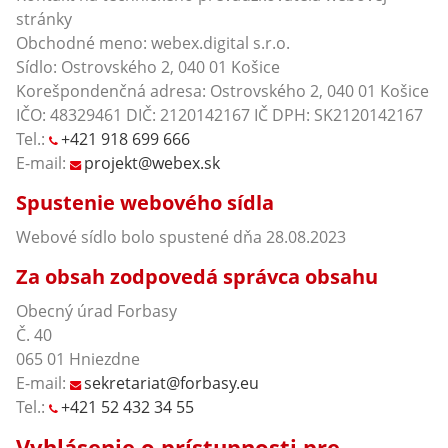
stránky
Obchodné meno: webex.digital s.r.o.
Sídlo: Ostrovského 2, 040 01 Košice
Korešpondenčná adresa: Ostrovského 2, 040 01 Košice
IČO: 48329461 DIČ: 2120142167 IČ DPH: SK2120142167
Tel.:
+421 918 699 666
E-mail:
projekt@webex.sk
Spustenie webového sídla
Webové sídlo bolo spustené dňa 28.08.2023
Za obsah zodpovedá správca obsahu
Obecný úrad Forbasy
Č. 40
065 01 Hniezdne
E-mail:
sekretariat@forbasy.eu
Tel.:
+421 52 432 34 55
Vyhlásenie o prístupnosti pre