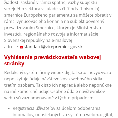
žiadosti zaslané v rámci spätnej väzby subjektu
verejného sektora v súlade s čl. 7 ods. 1 písm. b)
smernice Európskeho parlamentu sa môžete obrátiť v
rámci vynucovacieho konania na subjekt poverený
presadzovaním Smernice, ktorým je Ministerstvo
investícií, regionálneho rozvoja a informatizácie
Slovenskej republiky na e-mailovej
adrese:
standard@vicepremier.gov.sk
Vyhlásenie prevádzkovateľa webovej
stránky
Redakčný systém firmy webex.digital s.r.o. nevyužíva a
neposkytuje údaje návštevníkov z webového sídla
tretím osobám. Tak isto ich nepredá alebo neponúkne
na iné komerčné údaje.Osobné údaje návštevníkov
webu sú zaznamenávané v týchto prípadoch:
Registrácia úžívateľov za účelom odoberania
infomailov, odosielaných zo systému webex.digital,