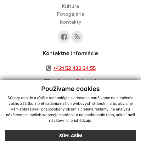
Kultúra
Fotogaléria
Kontakty
Kontaktné informácie
+421 52 432 34 55
ouforbasy@slnet.sk
Používame cookies
Súbory cookie a ďalšie technológie sledovania používame na zlepšenie
vášho zážitku z prehliadania našich webových stránok, na to, aby sme
využite možnosť získavania aktuálnych informácií s využitím RSS
,
vám zobrazovali prispôsobený obsah a cielené reklamy, na analýzu
návštevnosti našich webových stránok a na pochopenie toho, odkiaľ naši
CMS systém (redakčný) systém ECHELON 2,
Mapa stránok
,
web portál
,
návštevníci prichádzajú.
webhosting
,
webex.digital, s.r.o.
,
domény
,
registrácia domény
,
spoločnosť webex.digital, s.r.o.
,
technický prevádzkovateľ
SÚHLASÍM
Posledná aktualizácia:
28.07.2026