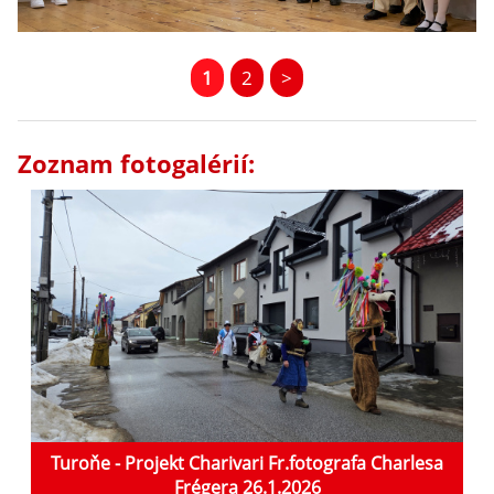
1
2
>
Zoznam fotogalérií:
Turoňe - Projekt Charivari Fr.fotografa Charlesa
Frégera 26.1.2026