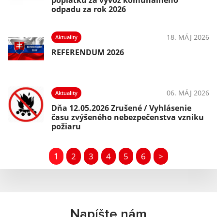
poplatku za vývoz komunálneho
odpadu za rok 2026
18. MÁJ 2026
Aktuality
REFERENDUM 2026
06. MÁJ 2026
Aktuality
Dňa 12.05.2026 Zrušené / Vyhlásenie
času zvýšeného nebezpečenstva vzniku
požiaru
1
2
3
4
5
6
>
Napíšte nám