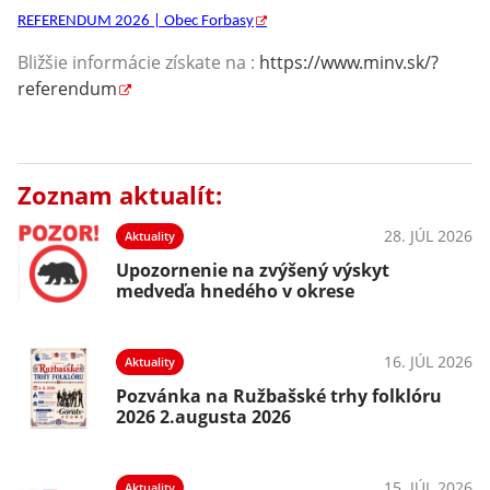
REFERENDUM 2026 | Obec Forbasy
Bližšie informácie získate na :
https://www.minv.sk/?
referendum
Zoznam aktualít:
28. JÚL 2026
Aktuality
Upozornenie na zvýšený výskyt
medveďa hnedého v okrese
16. JÚL 2026
Aktuality
Pozvánka na Ružbašské trhy folklóru
2026 2.augusta 2026
15. JÚL 2026
Aktuality