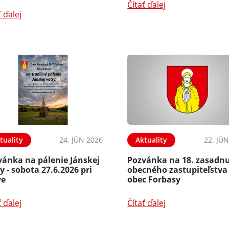
Čítať ďalej
ť ďalej
tuality
24. JÚN 2026
Aktuality
22. JÚ
vánka na pálenie Jánskej
Pozvánka na 18. zasadnu
y - sobota 27.6.2026 pri
obecného zastupiteľstva
ve
obec Forbasy
ť ďalej
Čítať ďalej