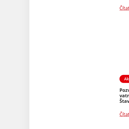
Číta
Ak
Poz
vatr
Šta
Číta