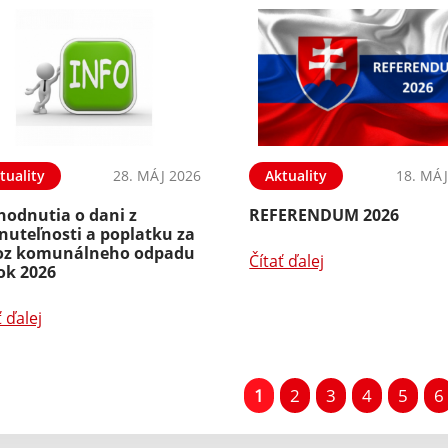
tuality
28. MÁJ 2026
Aktuality
18. MÁJ
hodnutia o dani z
REFERENDUM 2026
nuteľnosti a poplatku za
oz komunálneho odpadu
Čítať ďalej
ok 2026
ť ďalej
1
2
3
4
5
6