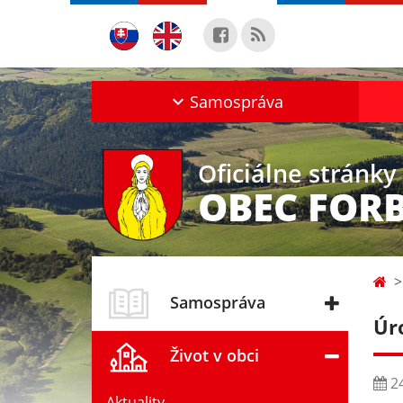
Samospráva
Oficiálne stránky
OBEC FOR
Samospráva
Úr
Život v obci
24
Aktuality