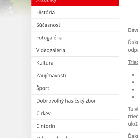
História
Súčasnosť
Dáva
Fotogaléria
Ďaku
odp
Videogaléria
Trie
Kultúra
Zaujímavosti
Šport
Dobrovoľný hasičský zbor
Tu v
Cirkev
trie
ulož
Cintorín
Ďaku