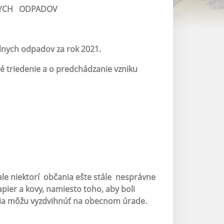
NYCH ODPADOV
lnych odpadov za rok 2021.
é triedenie a o predchádzanie vzniku
 ale niektorí občania ešte stále nesprávne
apier a kovy,
namiesto toho, aby boli
nia môžu vyzdvihnúť na obecnom úrade.