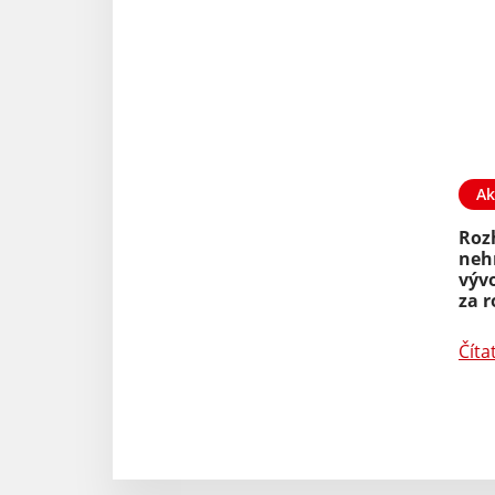
Ak
Roz
neh
výv
za r
Číta