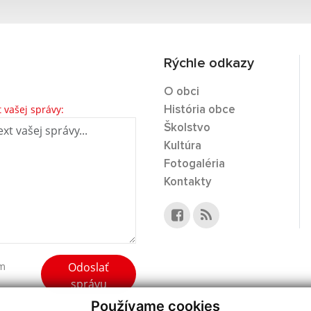
Rýchle odkazy
O obci
t vašej správy:
História obce
Školstvo
Kultúra
Fotogaléria
Kontakty
Odoslať
ím
správu
Používame cookies