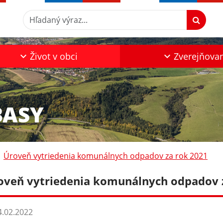
Hľadaný výraz...
Život v obci
Zverejňova
BASY
Úroveň vytriedenia komunálnych odpadov za rok 2021
oveň vytriedenia komunálnych odpadov 
.02.2022