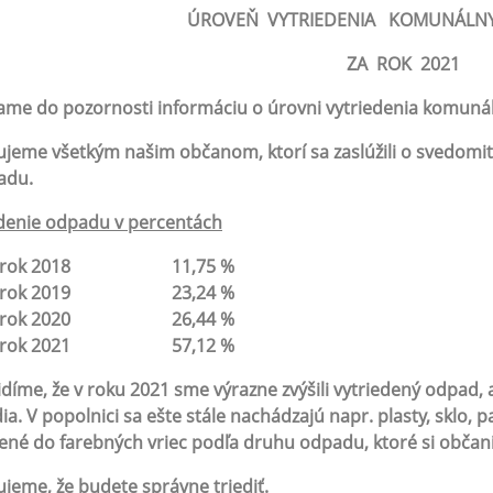
ÚROVEŇ VYTRIEDENIA KOMUNÁL
ZA ROK 2021
me do pozornosti informáciu o úrovni vytriedenia komuná
jeme všetkým našim občanom, ktorí sa zaslúžili o svedomit
adu.
denie odpadu v percentách
rok 2018 11,75 %
rok 2019 23,24 %
rok 2020 26,44 %
rok 2021 57,12 %
idíme, že v roku 2021 sme výrazne zvýšili vytriedený odpad,
dia. V popolnici sa ešte stále nachádzajú napr. plasty, sklo, p
ené do farebných vriec podľa druhu odpadu, ktoré si obča
jeme, že budete správne triediť.