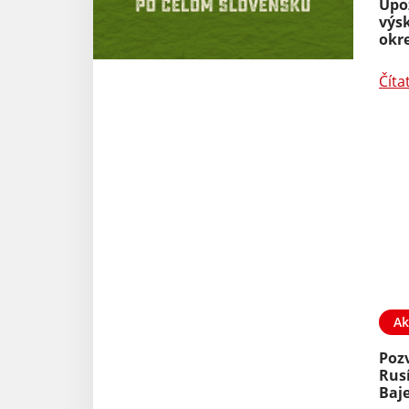
Upo
výs
okr
Číta
Ak
Poz
Rusí
Baj