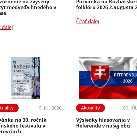
zornenie na zvýšený
Pozvánka na Ružbašské 
kyt medveďa hnedého v
folklóru 2026 2.augusta 
ese
Čítať ďalej
ť ďalej
tuality
15. JÚL 2026
Aktuality
06. JÚ
vánka na 30. ročník
Výsledky hlasovania v
nskeho festivalu v
Referende v našej obci
erovciach