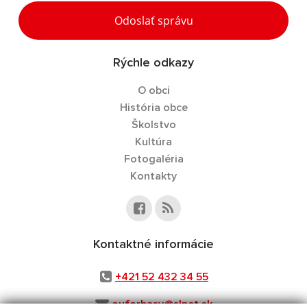
Odoslať správu
Rýchle odkazy
O obci
História obce
Školstvo
Kultúra
Fotogaléria
Kontakty
Kontaktné informácie
+421 52 432 34 55
ouforbasy@slnet.sk