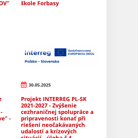
OV’’
škole Forbasy
30.05.2025
z
Projekt INTERREG PL-SK
2021-2027 - Zvýšenie
-
cezhraničnej spolupráce a
e’’ -
pripravenosti konať při
riešení neočakávaných
udalostí a krízových
situácií - úloha č.4