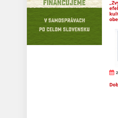
„Zv
efe
kul
obe
2
Dob