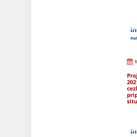
1
Pro
202
cez
pri
sit