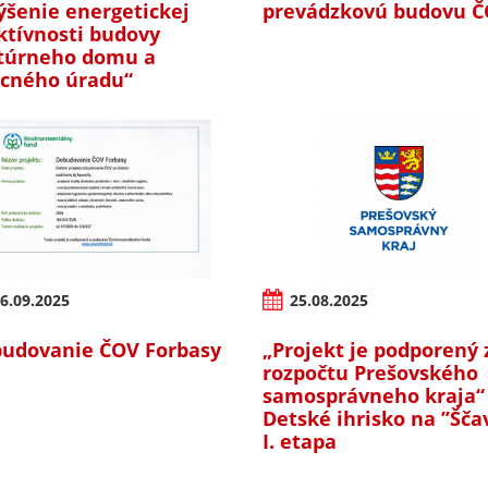
ýšenie energetickej
prevádzkovú budovu Č
ktívnosti budovy
túrneho domu a
cného úradu“
6.09.2025
25.08.2025
udovanie ČOV Forbasy
„Projekt je podporený 
rozpočtu Prešovského
samosprávneho kraja“ 
Detské ihrisko na ’’Ščav
I. etapa