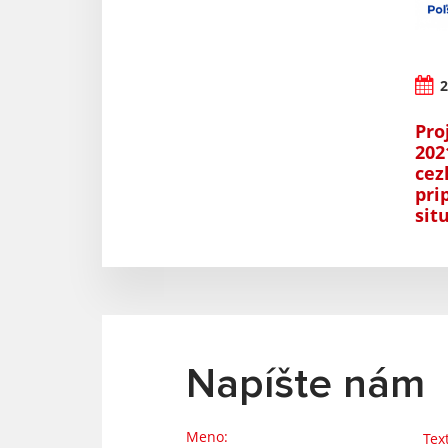
2
Pro
202
cez
pri
sit
Napíšte nám
Meno:
Tex