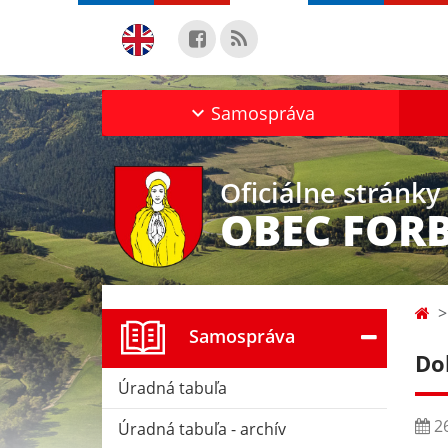
Samospráva
Oficiálne stránky
OBEC FOR
Samospráva
Do
Úradná tabuľa
26
Úradná tabuľa - archív