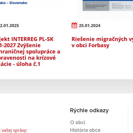
2.01.2025
25.01.2024
jekt INTERREG PL-SK
Riešenie migračných v
1-2027 Zvýšenie
v obci Forbasy
hraničnej spolupráce a
pravenosti na krízové
uácie - úloha č.1
Rýchle odkazy
O obci
t vašej správy:
História obce