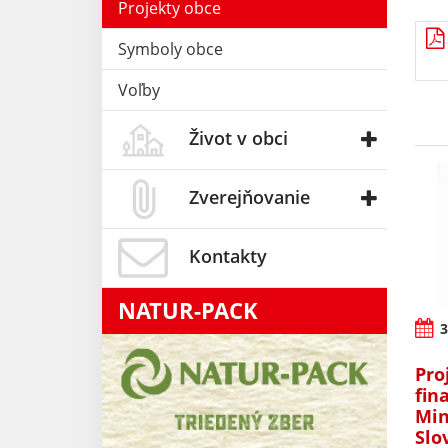
Projekty obce
Symboly obce
Voľby
Život v obci
Zverejňovanie
Kontakty
NATUR-PACK
3
Pro
fin
Min
Slo