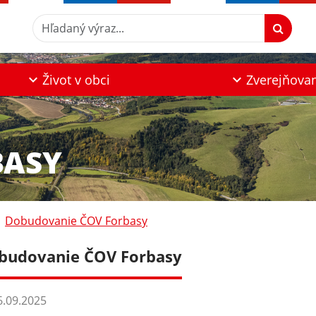
Hľadaný výraz...
Život v obci
Zverejňova
BASY
Dobudovanie ČOV Forbasy
budovanie ČOV Forbasy
.09.2025