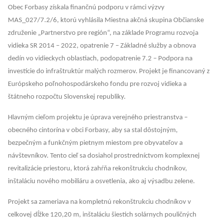
Obec Forbasy získala finančnú podporu v rámci výzvy
MAS_027/7.2/6, ktorú vyhlásila Miestna akčná skupina Občianske
združenie „Partnerstvo pre región“, na základe Programu rozvoja
vidieka SR 2014 – 2022, opatrenie 7 – Základné služby a obnova
dedín vo vidieckych oblastiach, podopatrenie 7.2 – Podpora na
investície do infraštruktúr malých rozmerov. Projekt je financovaný z
Európskeho poľnohospodárskeho fondu pre rozvoj vidieka a
štátneho rozpočtu Slovenskej republiky.
Hlavným cieľom projektu je úprava verejného priestranstva –
obecného cintorína v obci Forbasy, aby sa stal dôstojným,
bezpečným a funkčným pietnym miestom pre obyvateľov a
návštevníkov. Tento cieľ sa dosiahol prostredníctvom komplexnej
revitalizácie priestoru, ktorá zahŕňa rekonštrukciu chodníkov,
inštaláciu nového mobiliáru a osvetlenia, ako aj výsadbu zelene.
Projekt sa zameriava na kompletnú rekonštrukciu chodníkov v
celkovej dĺžke 120,20 m, inštaláciu šiestich solárnych pouličných