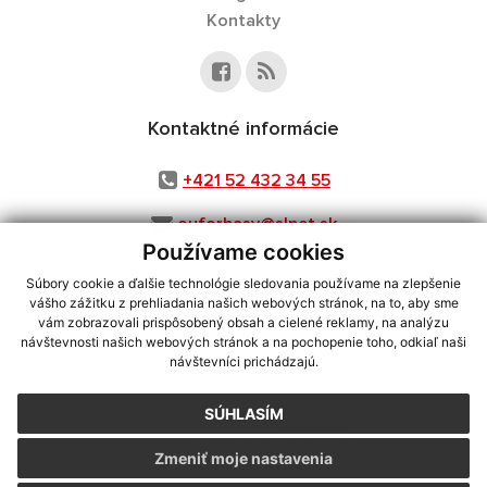
Kontakty
Kontaktné informácie
+421 52 432 34 55
ouforbasy@slnet.sk
Používame cookies
Súbory cookie a ďalšie technológie sledovania používame na zlepšenie
vášho zážitku z prehliadania našich webových stránok, na to, aby sme
využite možnosť získavania aktuálnych informácií s využitím RSS
,
vám zobrazovali prispôsobený obsah a cielené reklamy, na analýzu
CMS systém (redakčný) systém ECHELON 2,
návštevnosti našich webových stránok a na pochopenie toho, odkiaľ naši
Mapa stránok
,
web portál
,
návštevníci prichádzajú.
webhosting
,
webex.digital, s.r.o.
,
domény
,
registrácia domény
,
spoločnosť webex.digital, s.r.o.
,
technický prevádzkovateľ
SÚHLASÍM
Posledná aktualizácia:
28.07.2026
Zmeniť moje nastavenia
Vytlačiť stránku
|
Vyhlásenie o prístupnosti