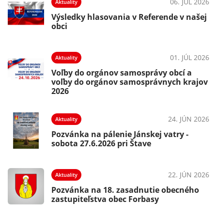
06. JÚL 2026
Aktuality
Výsledky hlasovania v Referende v našej
obci
01. JÚL 2026
Aktuality
Voľby do orgánov samosprávy obcí a
voľby do orgánov samosprávnych krajov
2026
24. JÚN 2026
Aktuality
Pozvánka na pálenie Jánskej vatry -
sobota 27.6.2026 pri Štave
22. JÚN 2026
Aktuality
Pozvánka na 18. zasadnutie obecného
zastupiteľstva obec Forbasy