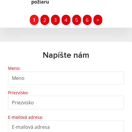
požiaru
1
2
3
4
5
6
>
Napíšte nám
Meno:
Priezvisko:
E-mailová adresa: