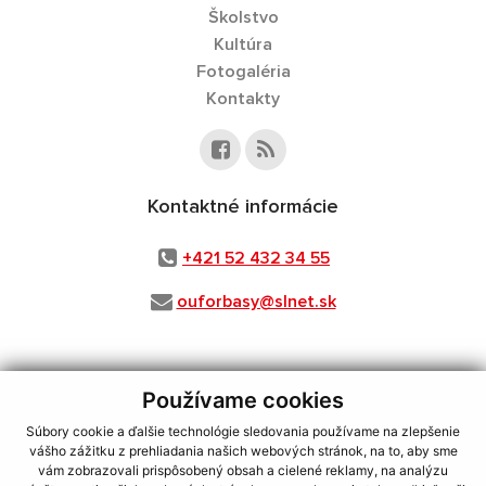
Školstvo
Kultúra
Fotogaléria
Kontakty
Kontaktné informácie
+421 52 432 34 55
ouforbasy@slnet.sk
Používame cookies
využite možnosť získavania aktuálnych informácií s využitím RSS
,
CMS systém (redakčný) systém ECHELON 2,
Mapa stránok
,
web portál
,
Súbory cookie a ďalšie technológie sledovania používame na zlepšenie
webhosting
,
webex.digital, s.r.o.
,
domény
,
registrácia domény
,
vášho zážitku z prehliadania našich webových stránok, na to, aby sme
spoločnosť webex.digital, s.r.o.
,
technický prevádzkovateľ
vám zobrazovali prispôsobený obsah a cielené reklamy, na analýzu