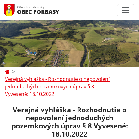
Oficiálne stránky
OBEC FORBASY
Verejná vyhláška - Rozhodnutie o nepovolení
jednoduchých pozemkových úprav § 8
Vyvesené: 18.10.2022
Verejná vyhláška - Rozhodnutie o
nepovolení jednoduchých
pozemkových úprav § 8 Vyvesené:
18.10.2022